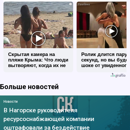
i
Скрытая камера на
Ролик длится пару
пляже Крыма: Что люди
секунд, но вы будет
вытворяют, когда их не
шоке от увиденного
видят...
Больше новостей
Новости
В Нагорске руководителя
ресурсоснабжающей компании
оштрафовали за бездействие