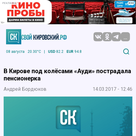
РЕКЛАМА
...
08 августа
20.30°C
|
USD
82.2
EUR
94.8
В Кирове под колёсами «Ауди» пострадала
пенсионерка
Андрей Бордюков
14.03.2017 - 12:46