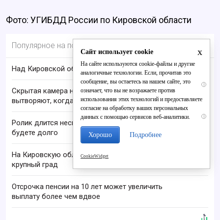
Фото: УГИБДД России по Кировской области
Популярное на портале
x
Сайт использует cookie
На сайте используются cookie-файлы и другие
Над Кировской областью сбили БПЛА
аналогичные технологии. Если, прочитав это
сообщение, вы остаетесь на нашем сайте, это
i
Скрытая камера на пляже Крыма: Что люди
означает, что вы не возражаете против
использования этих технологий и предоставляете
вытворяют, когда их не видят...
согласие на обработку ваших персональных
данных с помощью сервисов веб-аналитики.
i
Ролик длится несколько секунд, а смеяться вы
будете долго
Хорошо
Подробнее
На Кировскую область надвигаются шквалы и
CookieWidget
крупный град
Отсрочка пенсии на 10 лет может увеличить
выплату более чем вдвое