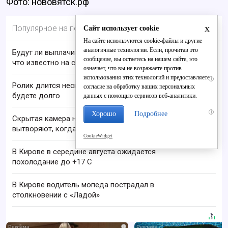
Фото: нововятск.рф
x
Популярное на портале
Сайт использует cookie
На сайте используются cookie-файлы и другие
аналогичные технологии. Если, прочитав это
Будут ли выплачивать 13-ю пенсию в 2026 году:
сообщение, вы остаетесь на нашем сайте, это
что известно на сегодня
означает, что вы не возражаете против
использования этих технологий и предоставляете
i
Ролик длится несколько секунд, а смеяться вы
согласие на обработку ваших персональных
будете долго
данных с помощью сервисов веб-аналитики.
i
Хорошо
Подробнее
Скрытая камера на пляже Крыма: Что люди
вытворяют, когда их не видят...
CookieWidget
В Кирове в середине августа ожидается
похолодание до +17 C
В Кирове водитель мопеда пострадал в
столкновении с «Ладой»
i