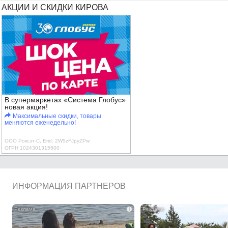
АКЦИИ И СКИДКИ КИРОВА
В супермаркетах «Система Глобус»
новая акция!
Максимальные скидки, товары
меняются еженедельно!
ООО Роксэт-С, Erid: 2W5zFJpyZPw
ОГРН 1024301315500
ИНФОРМАЦИЯ ПАРТНЕРОВ
i