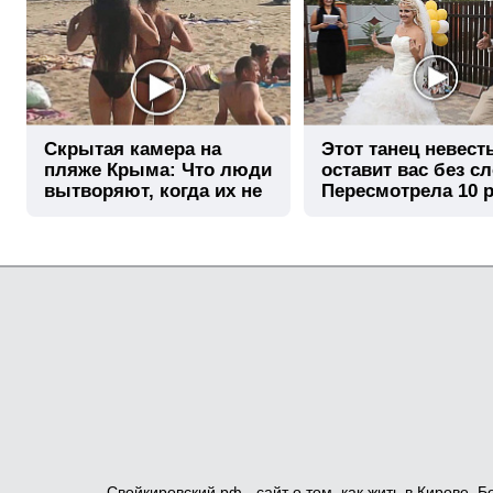
Скрытая камера на
Этот танец невест
пляже Крыма: Что люди
оставит вас без сл
вытворяют, когда их не
Пересмотрела 10 р
видят...
Свойкировский.рф - сайт о том, как жить в Кирове.