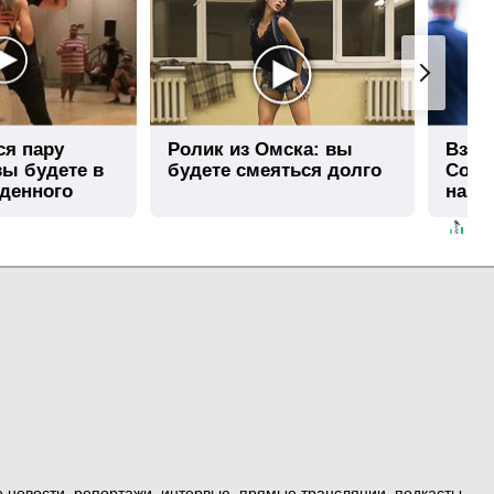
ся пару
Ролик из Омска: вы
Взло
вы будете в
будете смеяться долго
Собча
иденного
нашл
е новости, репортажи, интервью, прямые трансляции, подкасты,