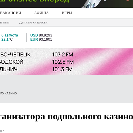
ВАКАНСИИ
АФИША
ИГРЫ
ативы
Дачные хитрости
6 августа
USD
80.9293
22.1°
C
EUR
93.1901
ГО КАЗИНО
ганизатора подпольного казин
107