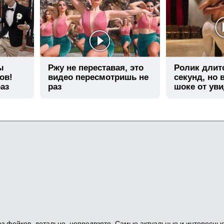
ы
Ржу не переставая, это
Ролик длит
ов!
видео пересмотришь не
секунд, но 
аз
раз
шоке от ув
 Без фейков, детально, непредвзято. Самые актуальные и интересны