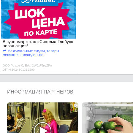
В супермаркетах «Система Глобус»
новая акция!
Максимальные скидки, товары
меняются еженедельно!
ООО Роксэт-С, Erid: 2W5zFJpyZPw
ОГРН 1024301315500
ИНФОРМАЦИЯ ПАРТНЕРОВ
i