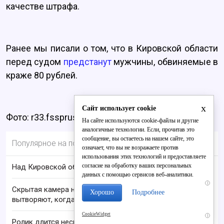
качестве штрафа.
Ранее мы писали о том, что в Кировской области
перед судом
предстанут
мужчины, обвиняемые в
краже 80 рублей.
x
Сайт использует cookie
Фото: r33.fssprus.ru
На сайте используются cookie-файлы и другие
аналогичные технологии. Если, прочитав это
сообщение, вы остаетесь на нашем сайте, это
Популярное на портале
означает, что вы не возражаете против
использования этих технологий и предоставляете
согласие на обработку ваших персональных
Над Кировской областью сбили БПЛА
данных с помощью сервисов веб-аналитики.
i
Скрытая камера на пляже Крыма: Что люди
Хорошо
Подробнее
вытворяют, когда их не видят...
CookieWidget
i
Ролик длится несколько секунд, а смеяться вы