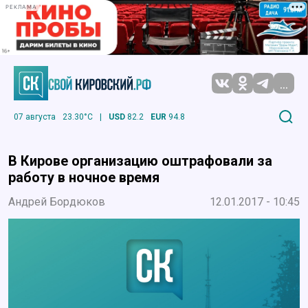
РЕКЛАМА
...
07 августа
23.30°C
|
USD
82.2
EUR
94.8
В Кирове организацию оштрафовали за
работу в ночное время
Андрей Бордюков
12.01.2017 - 10:45