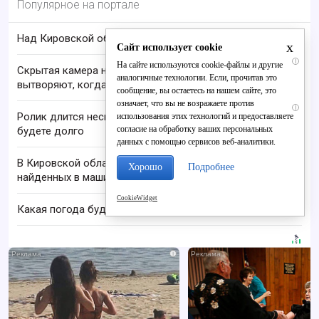
Популярное на портале
Над Кировской областью сбили БПЛА
x
Сайт использует cookie
i
На сайте используются cookie-файлы и другие
Скрытая камера на пляже Крыма: Что люди
аналогичные технологии. Если, прочитав это
вытворяют, когда их не видят...
сообщение, вы остаетесь на нашем сайте, это
означает, что вы не возражаете против
i
Ролик длится несколько секунд, а смеяться вы
использования этих технологий и предоставляете
согласие на обработку ваших персональных
будете долго
данных с помощью сервисов веб-аналитики.
В Кировской области проверяют гибель супругов,
Хорошо
Подробнее
найденных в машине в Вятке
CookieWidget
Какая погода будет в Кирове с 3 по 9 августа?
i