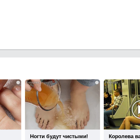
i
i
Ногти будут чистыми!
Королева в