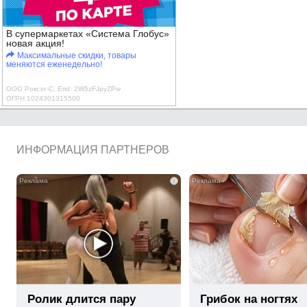
В супермаркетах «Система Глобус»
новая акция!
Максимальные скидки, товары
меняются еженедельно!
ООО Роксэт-С, Erid: 2W5zFJpyZPw
ОГРН 1024301315500
ИНФОРМАЦИЯ ПАРТНЕРОВ
i
Ролик длится пару
Грибок на ногтях