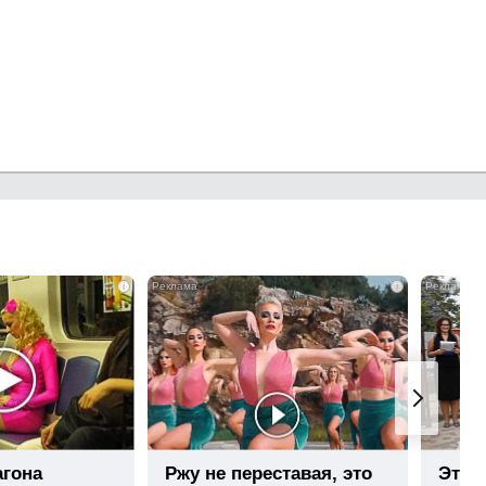
i
i
агона
Ржу не переставая, это
Этот