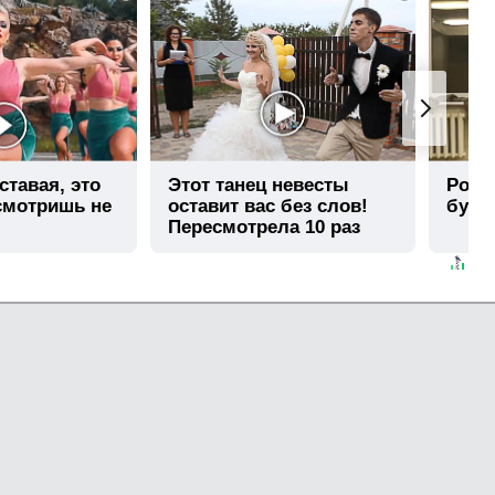
ставая, это
Этот танец невесты
Роли
смотришь не
оставит вас без слов!
буде
Пересмотрела 10 раз