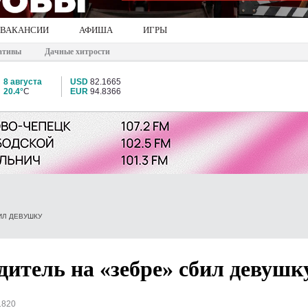
ВАКАНСИИ
АФИША
ИГРЫ
ативы
Дачные хитрости
8 августа
USD
82.1665
20.4°
C
EUR
94.8366
ИЛ ДЕВУШКУ
дитель на «зебре» сбил девушк
1820