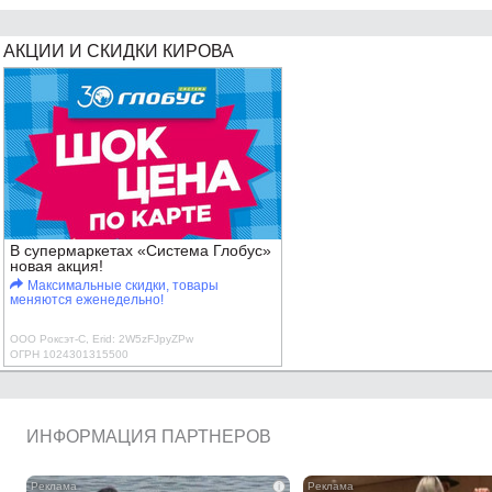
АКЦИИ И СКИДКИ КИРОВА
В супермаркетах «Система Глобус»
новая акция!
Максимальные скидки, товары
меняются еженедельно!
ООО Роксэт-С, Erid: 2W5zFJpyZPw
ОГРН 1024301315500
ИНФОРМАЦИЯ ПАРТНЕРОВ
i