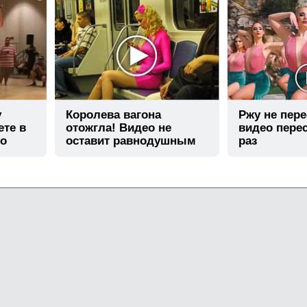
у
Королева вагона
Ржу не пере
ете в
отожгла! Видео не
видео пере
го
оставит равнодушным
раз