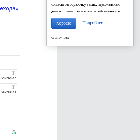
согласие на обработку ваших персональных
рехода»
.
данных с помощью сервисов веб-аналитики.
Подробнее
Хорошо
CookieWidget
i
i