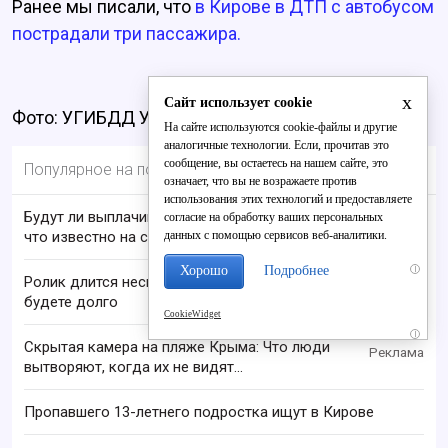
Ранее мы писали, что
в Кирове в ДТП с автобусом
пострадали три пассажира.
x
Сайт использует cookie
Фото: УГИБДД УМВД по Кировской области
На сайте используются cookie-файлы и другие
аналогичные технологии. Если, прочитав это
сообщение, вы остаетесь на нашем сайте, это
Популярное на портале
означает, что вы не возражаете против
использования этих технологий и предоставляете
Будут ли выплачивать 13-ю пенсию в 2026 году:
согласие на обработку ваших персональных
данных с помощью сервисов веб-аналитики.
что известно на сегодня
Хорошо
Подробнее
i
Ролик длится несколько секунд, а смеяться вы
будете долго
CookieWidget
i
Скрытая камера на пляже Крыма: Что люди
вытворяют, когда их не видят...
Пропавшего 13-летнего подростка ищут в Кирове