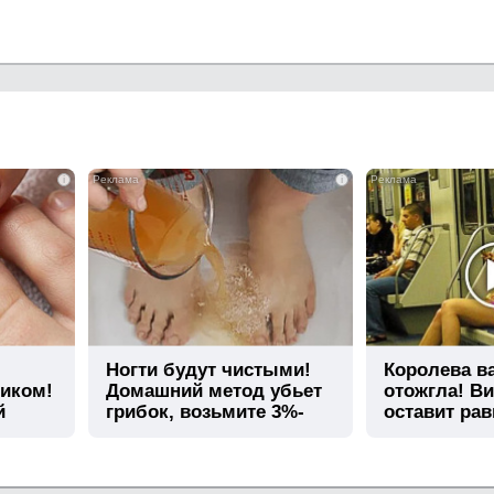
i
i
Ногти будут чистыми!
Королева в
тиком!
Домашний метод убьет
отожгла! Ви
й
грибок, возьмите 3%-
оставит ра
ю…