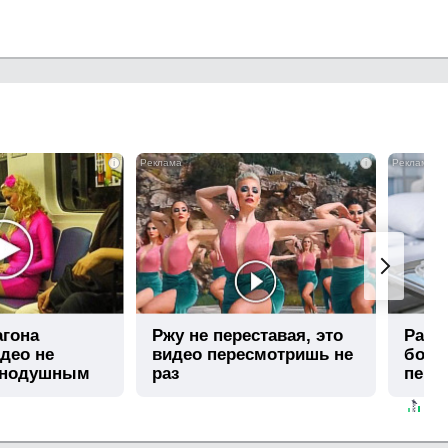
i
i
агона
Ржу не переставая, это
Рак н
део не
видео пересмотришь не
боли
внодушным
раз
перв
боле