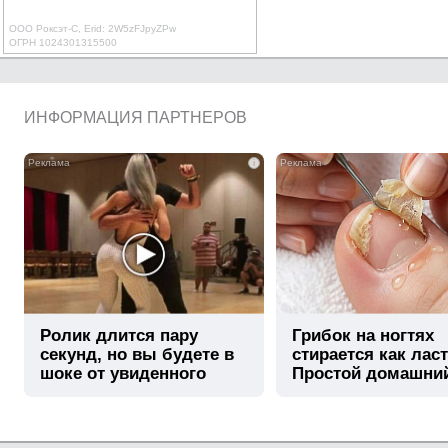
ООО Роксэт-С, Erid: 2W5zFJpyZPw
ОГРН 1024301315500
ИНФОРМАЦИЯ ПАРТНЕРОВ
i
Ролик длится пару
Грибок на ногтях
секунд, но вы будете в
стирается как лас
шоке от увиденного
Простой домашни
метод