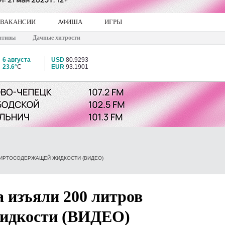
ВАКАНСИИ
АФИША
ИГРЫ
ативы
Дачные хитрости
6 августа
USD
80.9293
23.6°
C
EUR
93.1901
СПИРТОСОДЕРЖАЩЕЙ ЖИДКОСТИ (ВИДЕО)
а изъяли 200 литров
жидкости (ВИДЕО)