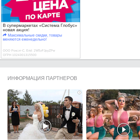
В супермаркетах «Система Глобус»
новая акция!
Максимальные скидки, товары
меняются еженедельно!
ООО Роксэт-С, Erid: 2W5zFJpyZPw
ОГРН 1024301315500
ИНФОРМАЦИЯ ПАРТНЕРОВ
i