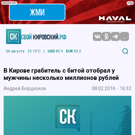
РЕКЛАМА
...
06 августа
23.10°C
|
USD
80.9
EUR
93.2
В Кирове грабитель с битой отобрал у
мужчины несколько миллионов рублей
Андрей Бордюков
08.02.2016 - 16:32