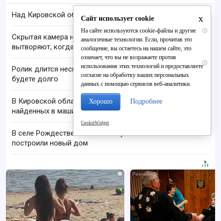
Над Кировской областью сбили БПЛА
x
Сайт использует cookie
На сайте используются cookie-файлы и другие
i
Скрытая камера на пляже Крыма: Что люди
аналогичные технологии. Если, прочитав это
вытворяют, когда их не видят...
сообщение, вы остаетесь на нашем сайте, это
означает, что вы не возражаете против
i
использования этих технологий и предоставляете
Ролик длится несколько секунд, а смеяться вы
согласие на обработку ваших персональных
будете долго
данных с помощью сервисов веб-аналитики.
В Кировской области проверяют гибель супругов,
Хорошо
Подробнее
найденных в машине в Вятке
CookieWidget
В селе Рождественском семье учителей
построили новый дом
i