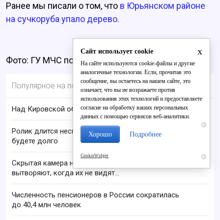
Ранее мы писали о том, что
в Юрьянском районе
на сучкоруба упало дерево.
x
Сайт использует cookie
Фото: ГУ МЧС по Кировской области, vk.com
На сайте используются cookie-файлы и другие
аналогичные технологии. Если, прочитав это
сообщение, вы остаетесь на нашем сайте, это
Популярное на портале
означает, что вы не возражаете против
использования этих технологий и предоставляете
согласие на обработку ваших персональных
Над Кировской областью сбили БПЛА
данных с помощью сервисов веб-аналитики.
i
Ролик длится несколько секунд, а смеяться вы
Хорошо
Подробнее
будете долго
CookieWidget
i
Скрытая камера на пляже Крыма: Что люди
вытворяют, когда их не видят...
Численность пенсионеров в России сократилась
до 40,4 млн человек