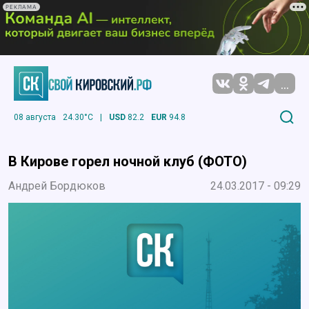
РЕКЛАМА
...
08 августа
24.30°C
|
USD
82.2
EUR
94.8
В Кирове горел ночной клуб (ФОТО)
Андрей Бордюков
24.03.2017 - 09:29