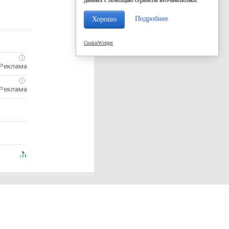
Подробнее
Хорошо
CookieWidget
i
i