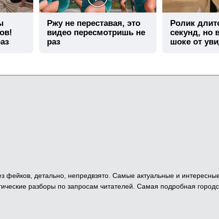
ы
Ржу не переставая, это
Ролик длит
ов!
видео пересмотришь не
секунд, но 
аз
раз
шоке от ув
 Без фейков, детально, непредвзято. Самые актуальные и интересны
ические разборы по запросам читателей. Самая подробная городс