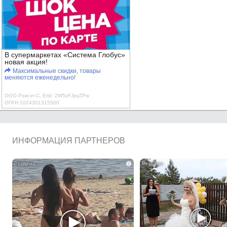
В супермаркетах «Система Глобус»
новая акция!
Максимальные скидки, товары
меняются еженедельно!
ООО Роксэт-С, Erid: 2W5zFJpyZPw
ОГРН 1024301315500
ИНФОРМАЦИЯ ПАРТНЕРОВ
i