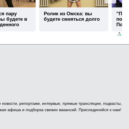
ся пару
Ролик из Омска: вы
"Пот
вы будете в
будете смеяться долго
пого
иденного
Попл
семе
е новости, репортажи, интервью, прямые трансляции, подкасты,
кая афиша и подборка свежих вакансий. Присоединяйся к нам!