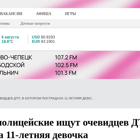
ВАКАНСИИ
АФИША
ИГРЫ
ативы
Дачные хитрости
6 августа
USD
80.9293
18.8°
C
EUR
93.1901
В КИРОВЕ ДОРОЖНЫЕ ПОЛИЦЕЙСКИЕ ИЩУТ ОЧЕВИДЦЕВ ДТП, В КОТОРОМ ПОСТРАДАЛА 11-ЛЕТНЯЯ ДЕВОЧКА
полицейские ищут очевидцев Д
а 11-летняя девочка