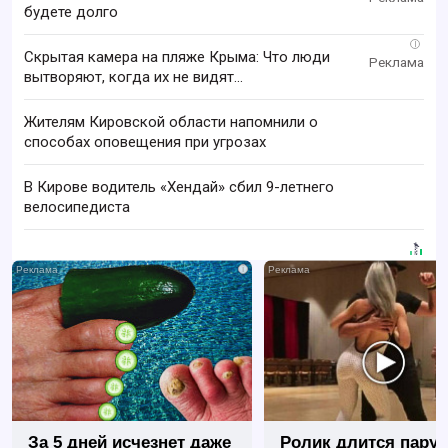
будете долго
i
Скрытая камера на пляже Крыма: Что люди
вытворяют, когда их не видят...
Жителям Кировской области напомнили о
способах оповещения при угрозах
В Кирове водитель «Хендай» сбил 9-летнего
велосипедиста
i
За 5 дней исчезнет даже
Ролик длится пару