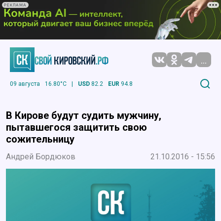
РЕКЛАМА
...
09 августа
16.80°C
|
USD
82.2
EUR
94.8
В Кирове будут судить мужчину,
пытавшегося защитить свою
сожительницу
Андрей Бордюков
21.10.2016 - 15:56