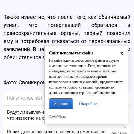
Также известно, что после того, как обвиняемый
узнал, что потерпевший обратился в
правоохранительные органы, первый позвонил
ему и потребовал отказаться от первоначальных
заявлений. В настоящее время уголовное дело и
x
Сайт использует cookie
обвинительное заключение направлены в суд.
На сайте используются cookie-файлы и другие
аналогичные технологии. Если, прочитав это
сообщение, вы остаетесь на нашем сайте, это
означает, что вы не возражаете против
Фото: Свойкировский.рф
использования этих технологий и предоставляете
согласие на обработку ваших персональных
данных с помощью сервисов веб-аналитики.
Популярное на портале
Хорошо
Подробнее
Будут ли выплачивать 13-ю пенсию в 2026 году:
CookieWidget
что известно на сегодня
i
Ролик длится несколько секунд, а смеяться вы