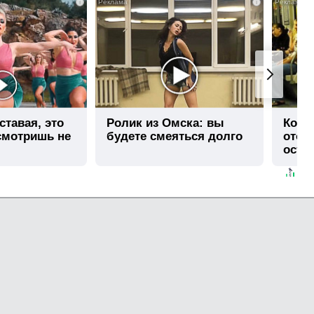
i
i
ставая, это
Ролик из Омска: вы
Коро
смотришь не
будете смеяться долго
отож
оста