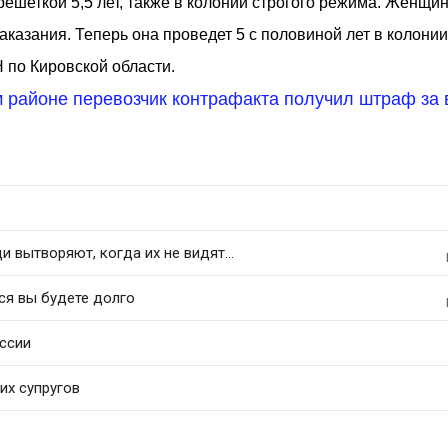
решеткой 5,5 лет, также в колонии строгого режима. Женщин
казания. Теперь она проведет 5 с половиной лет в колони
 по Кировской области.
 районе перевозчик контрафакта получил штраф за 
 вытворяют, когда их не видят...
ся вы будете долго
оссии
их супругов