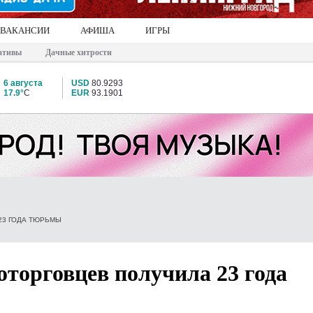
ВАКАНСИИ
АФИША
ИГРЫ
ативы
Дачные хитрости
6 августа
USD
80.9293
17.9°
C
EUR
93.1901
23 ГОДА ТЮРЬМЫ
оторговцев получила 23 года