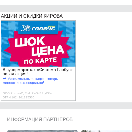
АКЦИИ И СКИДКИ КИРОВА
В супермаркетах «Система Глобус»
новая акция!
Максимальные скидки, товары
меняются еженедельно!
ООО Роксэт-С, Erid: 2W5zFJpyZPw
ОГРН 1024301315500
ИНФОРМАЦИЯ ПАРТНЕРОВ