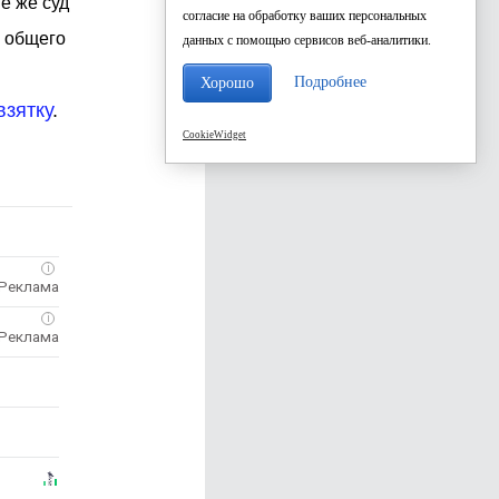
е же суд
согласие на обработку ваших персональных
и общего
данных с помощью сервисов веб-аналитики.
Подробнее
Хорошо
взятку
.
CookieWidget
i
i