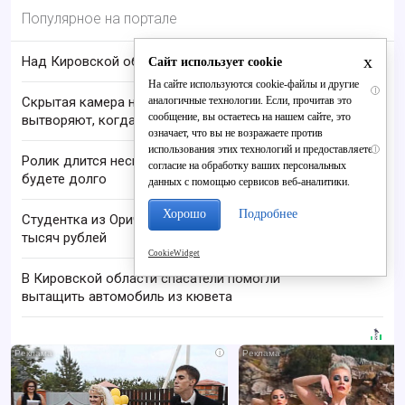
Популярное на портале
x
Над Кировской областью сбили БПЛА
Сайт использует cookie
На сайте используются cookie-файлы и другие
i
аналогичные технологии. Если, прочитав это
Скрытая камера на пляже Крыма: Что люди
сообщение, вы остаетесь на нашем сайте, это
вытворяют, когда их не видят...
означает, что вы не возражаете против
использования этих технологий и предоставляете
i
Ролик длится несколько секунд, а смеяться вы
согласие на обработку ваших персональных
будете долго
данных с помощью сервисов веб-аналитики.
Хорошо
Подробнее
Студентка из Оричевского района лишилась 500
тысяч рублей
CookieWidget
В Кировской области спасатели помогли
вытащить автомобиль из кювета
i