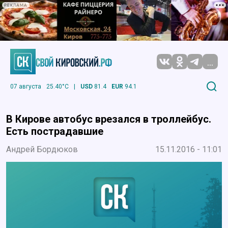
РЕКЛАМА
...
07 августа
25.40°C
|
USD
81.4
EUR
94.1
В Кирове автобус врезался в троллейбус.
Есть пострадавшие
Андрей Бордюков
15.11.2016 - 11:01