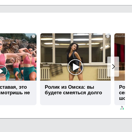
i
i
ставая, это
Ролик из Омска: вы
Роли
смотришь не
будете смеяться долго
секу
шоке