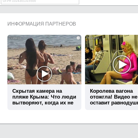
ОГРН 1024301315500
ИНФОРМАЦИЯ ПАРТНЕРОВ
i
Скрытая камера на
Королева вагона
пляже Крыма: Что люди
отожгла! Видео не
вытворяют, когда их не
оставит равноду
видят...