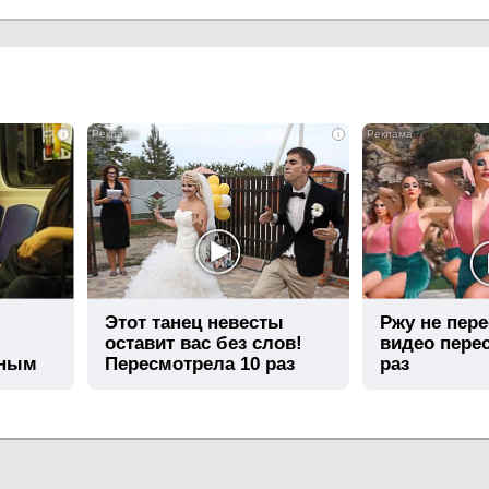
i
i
Этот танец невесты
Ржу не пере
оставит вас без слов!
видео пере
шным
Пересмотрела 10 раз
раз