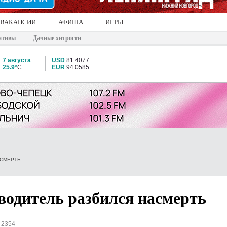
ВАКАНСИИ
АФИША
ИГРЫ
ативы
Дачные хитрости
7 августа
USD
81.4077
25.9°
C
EUR
94.0585
АСМЕРТЬ
водитель разбился насмерть
 2354