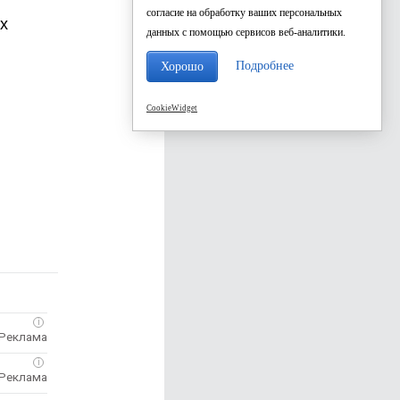
согласие на обработку ваших персональных
х
данных с помощью сервисов веб-аналитики.
Подробнее
Хорошо
CookieWidget
i
i