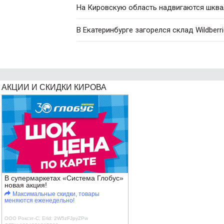
На Кировскую область надвигаются шква
В Екатеринбурге загорелся склад Wildberr
АКЦИИ И СКИДКИ КИРОВА
В супермаркетах «Система Глобус»
новая акция!
Максимальные скидки, товары
меняются еженедельно!
ООО Роксэт-С, Erid: 2W5zFJpyZPw