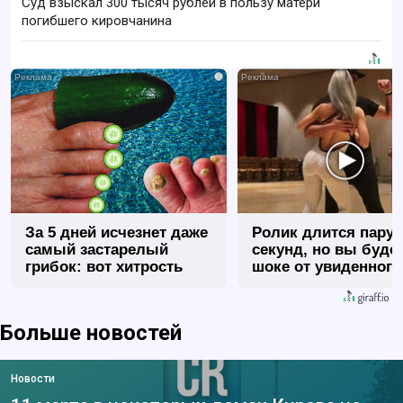
Суд взыскал 300 тысяч рублей в пользу матери
погибшего кировчанина
i
За 5 дней исчезнет даже
Ролик длится пару
самый застарелый
секунд, но вы будет
грибок: вот хитрость
шоке от увиденного
Больше новостей
Новости