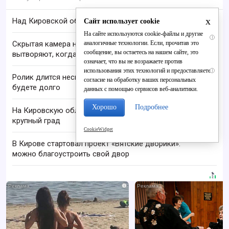
x
Над Кировской областью сбили БПЛА
Сайт использует cookie
На сайте используются cookie-файлы и другие
i
аналогичные технологии. Если, прочитав это
Скрытая камера на пляже Крыма: Что люди
сообщение, вы остаетесь на нашем сайте, это
вытворяют, когда их не видят...
означает, что вы не возражаете против
использования этих технологий и предоставляете
i
Ролик длится несколько секунд, а смеяться вы
согласие на обработку ваших персональных
будете долго
данных с помощью сервисов веб-аналитики.
Хорошо
Подробнее
На Кировскую область надвигаются шквалы и
крупный град
CookieWidget
В Кирове стартовал проект «Вятские дворики»:
можно благоустроить свой двор
i