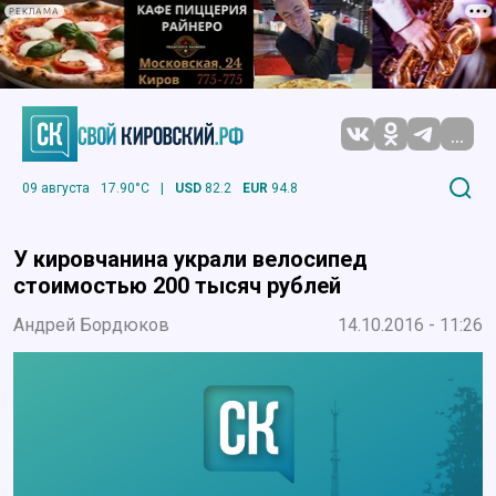
РЕКЛАМА
...
09 августа
17.90°C
|
USD
82.2
EUR
94.8
У кировчанина украли велосипед
стоимостью 200 тысяч рублей
Андрей Бордюков
14.10.2016 - 11:26