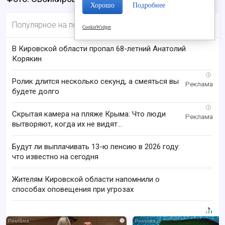
Хорошо
Подробнее
Популярное на портале
CookieWidget
В Кировской области пропал 68-летний Анатолий
Корякин
i
Ролик длится несколько секунд, а смеяться вы
будете долго
i
Скрытая камера на пляже Крыма: Что люди
вытворяют, когда их не видят...
Будут ли выплачивать 13-ю пенсию в 2026 году:
что известно на сегодня
Жителям Кировской области напомнили о
способах оповещения при угрозах
i