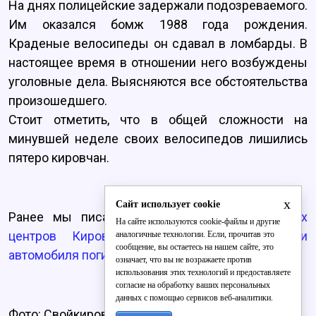
На днях полицейские задержали подозреваемого.
Им оказался бомж 1988 года рождения.
Краденые велосипеды он сдавал в ломбарды. В
настоящее время в отношении него возбуждены
уголовные дела. Выясняются все обстоятельства
произошедшего.
Стоит отметить, что в общей сложности на
минувшей неделе своих велосипедов лишились
пятеро кировчан.
x
Сайт использует cookie
Ранее мы писали, что
в одном из районных
На сайте используются cookie-файлы и другие
центров Кировской области под колёсами
аналогичные технологии. Если, прочитав это
сообщение, вы остаетесь на нашем сайте, это
автомобиля погиб мужчина.
означает, что вы не возражаете против
использования этих технологий и предоставляете
согласие на обработку ваших персональных
данных с помощью сервисов веб-аналитики.
Фото: Свойкировский.рф