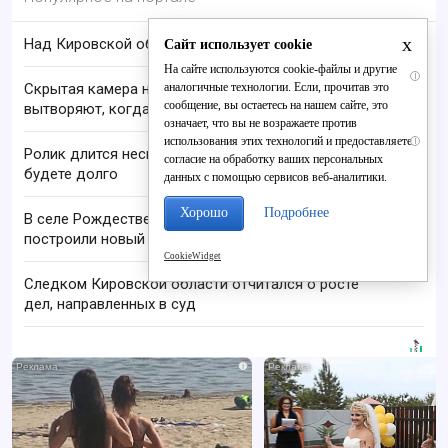
x
Над Кировской областью сбили БПЛА
Сайт использует cookie
На сайте используются cookie-файлы и другие
i
аналогичные технологии. Если, прочитав это
Скрытая камера на пляже Крыма: Что люди
сообщение, вы остаетесь на нашем сайте, это
вытворяют, когда их не видят...
означает, что вы не возражаете против
использования этих технологий и предоставляете
i
Ролик длится несколько секунд, а смеяться вы
согласие на обработку ваших персональных
будете долго
данных с помощью сервисов веб-аналитики.
Хорошо
Подробнее
В селе Рождественском семье учителей
построили новый дом
CookieWidget
Следком Кировской области отчитался о росте
дел, направленных в суд
i