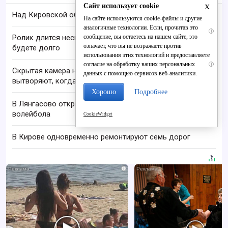
x
Сайт использует cookie
Над Кировской областью сбили БПЛА
На сайте используются cookie-файлы и другие
аналогичные технологии. Если, прочитав это
i
сообщение, вы остаетесь на нашем сайте, это
Ролик длится несколько секунд, а смеяться вы
означает, что вы не возражаете против
будете долго
использования этих технологий и предоставляете
согласие на обработку ваших персональных
i
Скрытая камера на пляже Крыма: Что люди
данных с помощью сервисов веб-аналитики.
вытворяют, когда их не видят...
Хорошо
Подробнее
В Лянгасово открыли площадку для пляжного
волейбола
CookieWidget
В Кирове одновременно ремонтируют семь дорог
i