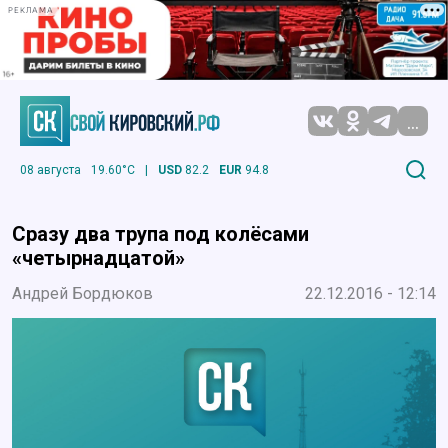
РЕКЛАМА
...
08 августа
19.60°C
|
USD
82.2
EUR
94.8
Сразу два трупа под колёсами
«четырнадцатой»
Андрей Бордюков
22.12.2016 - 12:14