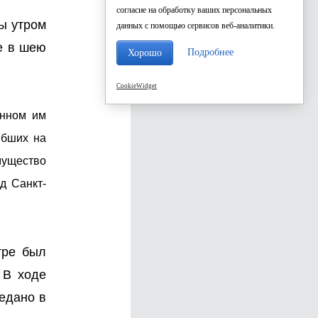
согласие на обработку ваших персональных
ы утром
данных с помощью сервисов веб-аналитики.
е в шею
Подробнее
Хорошо
CookieWidget
енном им
ибших на
мущество
д Санкт-
тре был
 В ходе
едано в