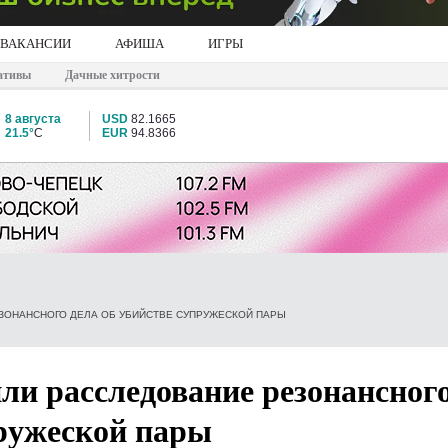
ВАКАНСИИ
АФИША
ИГРЫ
ативы
Дачные хитрости
8 августа
USD
82.1665
21.5°
C
EUR
94.8366
ЗОНАНСНОГО ДЕЛА ОБ УБИЙСТВЕ СУПРУЖЕСКОЙ ПАРЫ
ли расследование резонансног
пружеской пары