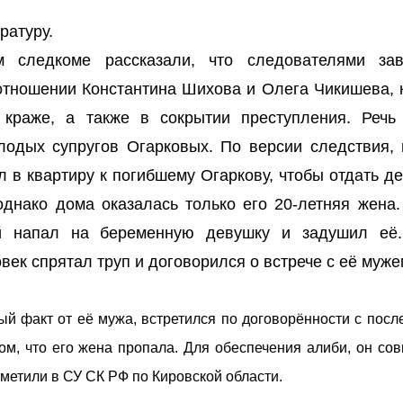
ратуру.
м следкоме рассказали, что следователями за
отношении Константина Шихова и Олега Чикишева, 
 краже, а также в сокрытии преступления. Речь
лодых супругов Огарковых. По версии следствия, 
 в квартиру к погибшему Огаркову, чтобы отдать д
однако дома оказалась только его 20-летняя жена.
й напал на беременную девушку и задушил её
век спрятал труп и договорился о встрече с её муже
ый факт от её мужа, встретился по договорённости с посл
м, что его жена пропала. Для обеспечения алиби, он сов
метили в СУ СК РФ по Кировской области.