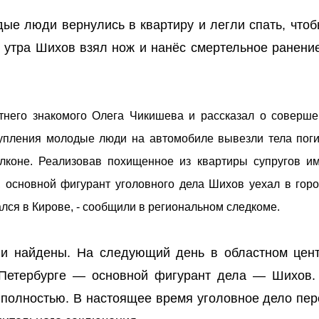
дые люди вернулись в квартиру и легли спать, чтоб
8 утра Шихов взял нож и нанёс смертельное ранени
етнего знакомого Олега Чикишева и рассказал о соверш
тупления молодые люди на автомобиле вывезли тела пог
алконе. Реализовав похищенное из квартиры супругов и
 основной фигурант уголовного дела Шихов уехал в горо
ался в Кирове, - сообщили в региональном следкоме.
ли найдены. На следующий день в областном цен
 Петербурге — основной фигурант дела — Шихов.
 полностью. В настоящее время уголовное дело пер