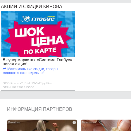
АКЦИИ И СКИДКИ КИРОВА
В супермаркетах «Система Глобус»
новая акция!
Максимальные скидки, товары
меняются еженедельно!
ООО Роксэт-С, Erid: 2W5zFJpyZPw
ОГРН 1024301315500
ИНФОРМАЦИЯ ПАРТНЕРОВ
i