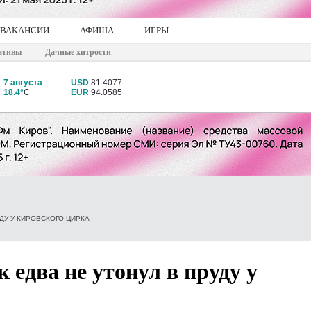
ВАКАНСИИ
АФИША
ИГРЫ
ативы
Дачные хитрости
7 августа
USD
81.4077
18.4°
C
EUR
94.0585
ДУ У КИРОВСКОГО ЦИРКА
 едва не утонул в пруду у