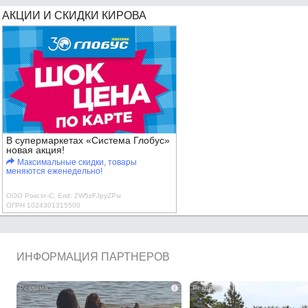
АКЦИИ И СКИДКИ КИРОВА
В супермаркетах «Система Глобус»
новая акция!
Максимальные скидки, товары
меняются еженедельно!
ООО Роксэт-С, Erid: 2W5zFJpyZPw
ОГРН 1024301315500
ИНФОРМАЦИЯ ПАРТНЕРОВ
i