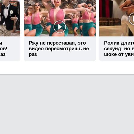
ы
Ржу не переставая, это
Ролик длит
ов!
видео пересмотришь не
секунд, но 
аз
раз
шоке от ув