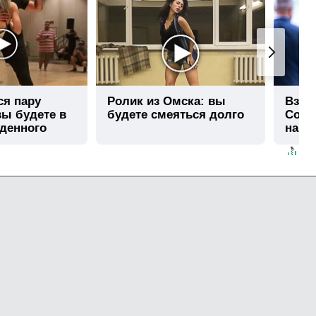
ся пару
Ролик из Омска: вы
Взло
вы будете в
будете смеяться долго
Собча
иденного
нашл