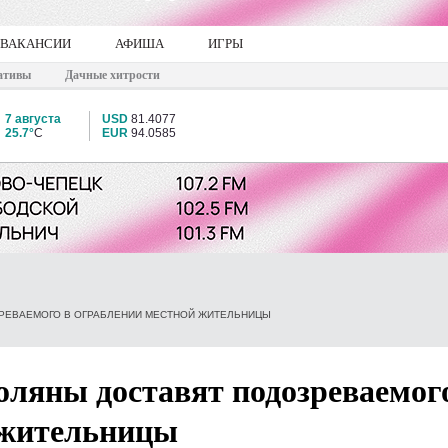
ВАКАНСИИ
АФИША
ИГРЫ
ативы
Дачные хитрости
7 августа
USD
81.4077
25.7°
C
EUR
94.0585
ЗРЕВАЕМОГО В ОГРАБЛЕНИИ МЕСТНОЙ ЖИТЕЛЬНИЦЫ
оляны доставят подозреваемог
 жительницы