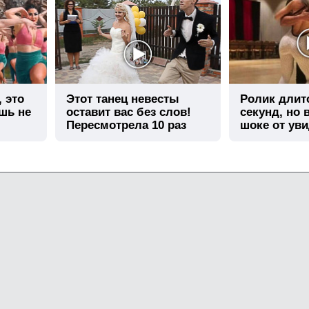
, это
Этот танец невесты
Ролик длит
шь не
оставит вас без слов!
секунд, но 
Пересмотрела 10 раз
шоке от ув