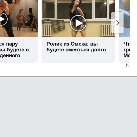
ся пару
Ролик из Омска: вы
Что 
вы будете в
будете смеяться долго
гром
иденного
Моск