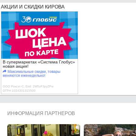
АКЦИИ И СКИДКИ КИРОВА
В супермаркетах «Система Глобус»
новая акция!
Максимальные скидки, товары
меняются еженедельно!
ООО Роксэт-С, Erid: 2W5zFJpyZPw
ОГРН 1024301315500
ИНФОРМАЦИЯ ПАРТНЕРОВ
i