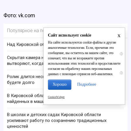
Фото: vk.com
Популярное на портале
x
Сайт использует cookie
На сайте используются cookie-файлы и другие
Над Кировской областью сбили БПЛА
аналогичные технологии. Если, прочитав это
сообщение, вы остаетесь на нашем сайте, это
i
Скрытая камера на пляже Крыма: Что люди
означает, что вы не возражаете против
вытворяют, когда их не видят...
использования этих технологий и предоставляете
согласие на обработку ваших персональных
i
данных с помощью сервисов веб-аналитики.
Ролик длится несколько секунд, а смеяться вы
будете долго
Хорошо
Подробнее
В Кировской области проверяют гибель супругов,
CookieWidget
найденных в машине в Вятке
В школах и детских садах Кировской области
усиливают работу по сохранению традиционных
ценностей