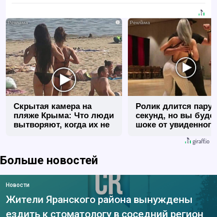
i
Скрытая камера на
Ролик длится пару
пляже Крыма: Что люди
секунд, но вы будет
вытворяют, когда их не
шоке от увиденного
видят...
Больше новостей
Новости
Жители Яранского района вынуждены
ездить к стоматологу в соседний регион