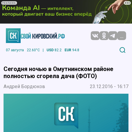
РЕКЛАМА
...
07 августа
22.60°C
|
USD
82.2
EUR
94.8
Сегодня ночью в Омутнинском районе
полностью сгорела дача (ФОТО)
Андрей Бордюков
23.12.2016 - 16:17