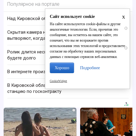
Популярное на портале
x
Сайт использует cookie
Над Кировской областью сбили БПЛА
На сайте используются cookie-файлы и другие
i
аналогичные технологии. Если, прочитав это
Скрытая камера на пляже Крыма: Что люди
сообщение, вы остаетесь на нашем сайте, это
вытворяют, когда их не видят...
означает, что вы не возражаете против
использования этих технологий и предоставляете
i
согласие на обработку ваших персональных
Ролик длится несколько секунд, а смеяться вы
данных с помощью сервисов веб-аналитики.
будете долго
Хорошо
Подробнее
В интернете произошёл масштабный сбой
CookieWidget
В Кировской области запустили первую базовую
станцию по госконтракту
i