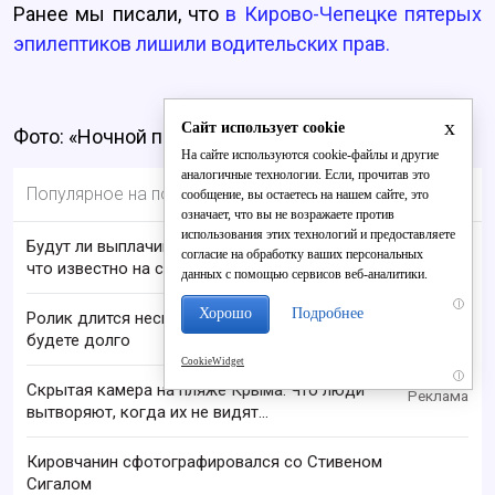
Ранее мы писали, что
в Кирово-Чепецке пятерых
эпилептиков лишили водительских прав.
x
Сайт использует cookie
Фото: «Ночной патруль»
На сайте используются cookie-файлы и другие
аналогичные технологии. Если, прочитав это
Популярное на портале
сообщение, вы остаетесь на нашем сайте, это
означает, что вы не возражаете против
использования этих технологий и предоставляете
Будут ли выплачивать 13-ю пенсию в 2026 году:
согласие на обработку ваших персональных
что известно на сегодня
данных с помощью сервисов веб-аналитики.
i
Хорошо
Подробнее
Ролик длится несколько секунд, а смеяться вы
будете долго
CookieWidget
i
Скрытая камера на пляже Крыма: Что люди
вытворяют, когда их не видят...
Кировчанин сфотографировался со Стивеном
Сигалом