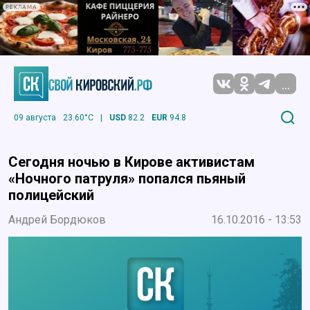
РЕКЛАМА
...
09 августа
23.60°C
|
USD
82.2
EUR
94.8
Сегодня ночью в Кирове активистам
«Ночного патруля» попался пьяный
полицейский
Андрей Бордюков
16.10.2016 - 13:53