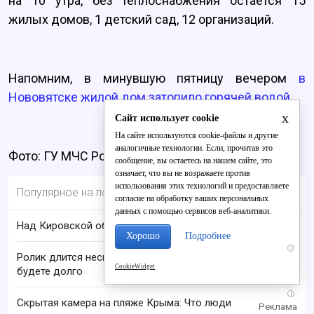
на 10 утра, без теплоснабжения остаётся 15
жилых домов, 1 детский сад, 12 организаций.
Напомним, в минувшую пятницу вечером
в
Нововятске жилой дом затопило горячей водой.
x
Сайт использует cookie
На сайте используются cookie-файлы и другие
аналогичные технологии. Если, прочитав это
Фото: ГУ МЧС России по Кировской области
сообщение, вы остаетесь на нашем сайте, это
означает, что вы не возражаете против
использования этих технологий и предоставляете
Популярное на портале
согласие на обработку ваших персональных
данных с помощью сервисов веб-аналитики.
Над Кировской областью сбили БПЛА
Хорошо
Подробнее
i
Ролик длится несколько секунд, а смеяться вы
CookieWidget
будете долго
i
Скрытая камера на пляже Крыма: Что люди