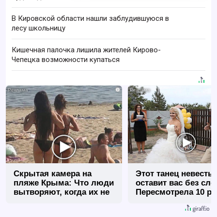
В Кировской области нашли заблудившуюся в
лесу школьницу
Кишечная палочка лишила жителей Кирово-
Чепецка возможности купаться
i
Скрытая камера на
Этот танец невесты
пляже Крыма: Что люди
оставит вас без сло
вытворяют, когда их не
Пересмотрела 10 ра
видят...