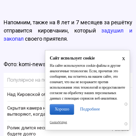
Напомним, также на 8 лет и 7 месяцев за решётку
отправится кировчанин, который
задушил и
закопал
своего приятеля.
x
Сайт использует cookie
Фото: komi-news.ru
На сайте используются cookie-файлы и другие
аналогичные технологии. Если, прочитав это
сообщение, вы остаетесь на нашем сайте, это
Популярное на портале
означает, что вы не возражаете против
использования этих технологий и предоставляете
согласие на обработку ваших персональных
Над Кировской областью сбили БПЛА
данных с помощью сервисов веб-аналитики.
i
Скрытая камера на пляже Крыма: Что люди
Хорошо
Подробнее
вытворяют, когда их не видят...
CookieWidget
i
Ролик длится несколько секунд, а смеяться вы
будете долго