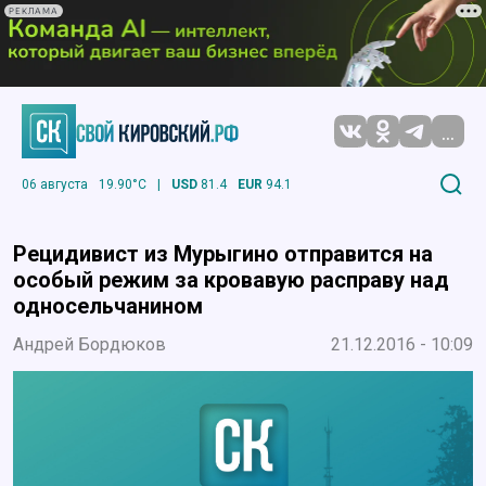
РЕКЛАМА
...
06 августа
19.90°C
|
USD
81.4
EUR
94.1
Рецидивист из Мурыгино отправится на
особый режим за кровавую расправу над
односельчанином
Андрей Бордюков
21.12.2016 - 10:09