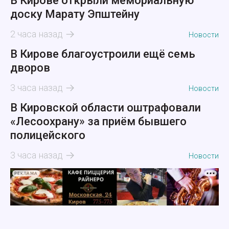
В Кирове открыли мемориальную
доску Марату Эпштейну
2 часа назад
Новости
В Кирове благоустроили ещё семь
дворов
3 часа назад
Новости
В Кировской области оштрафовали
«Лесоохрану» за приём бывшего
полицейского
3 часа назад
Новости
РЕКЛАМА