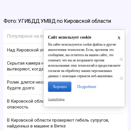
Фото: УГИБДД УМВД по Кировской области
Популярное на портале
x
Сайт использует cookie
На сайте используются cookie-файлы и другие
Над Кировской областью сбили БПЛА
аналогичные технологии. Если, прочитав это
сообщение, вы остаетесь на нашем сайте, это
i
означает, что вы не возражаете против
Скрытая камера на пляже Крыма: Что люди
использования этих технологий и предоставляете
вытворяют, когда их не видят...
согласие на обработку ваших персональных
данных с помощью сервисов веб-аналитики.
i
Ролик длится несколько секунд, а смеяться вы
Хорошо
Подробнее
будете долго
CookieWidget
В Кировской области отменили ракетную
опасность
В Кировской области проверяют гибель супругов,
найденных в машине в Вятке