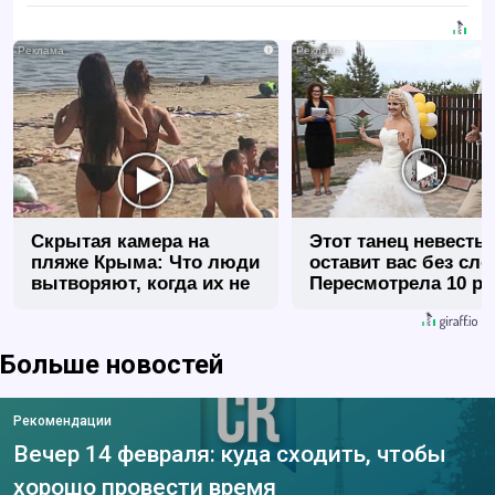
i
Скрытая камера на
Этот танец невесты
пляже Крыма: Что люди
оставит вас без сло
вытворяют, когда их не
Пересмотрела 10 ра
видят...
Больше новостей
Рекомендации
Вечер 14 февраля: куда сходить, чтобы
хорошо провести время