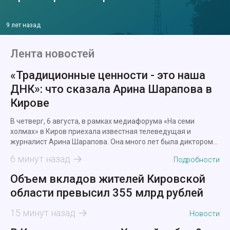
9 лет назад
Лента новостей
«Традиционные ценности - это наша
ДНК»: что сказала Арина Шарапова в
Кирове
В четверг, 6 августа, в рамках медиафорума «На семи
холмах» в Киров приехала известная телеведущая и
журналист Арина Шарапова. Она много лет была диктором
новостей, а сейчас ведет утреннее шоу на федеральном
6 минут назад
Подробности
канале.
Объем вкладов жителей Кировской
области превысил 355 млрд рублей
15 минут назад
Новости