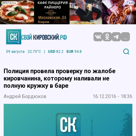
РЕКЛАМА
...
09 августа
22.70°C
|
USD
82.2
EUR
94.8
Полиция провела проверку по жалобе
кировчанина, которому наливали не
полную кружку в баре
Андрей Бордюков
16.12.2016 - 18:36