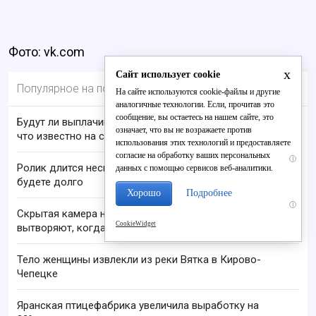
Фото: vk.com
x
Сайт использует cookie
Популярное на портале
На сайте используются cookie-файлы и другие
аналогичные технологии. Если, прочитав это
сообщение, вы остаетесь на нашем сайте, это
Будут ли выплачивать 13-ю пенсию в 2026 году:
означает, что вы не возражаете против
что известно на сегодня
использования этих технологий и предоставляете
согласие на обработку ваших персональных
i
Ролик длится несколько секунд, а смеяться вы
данных с помощью сервисов веб-аналитики.
будете долго
Хорошо
Подробнее
i
Скрытая камера на пляже Крыма: Что люди
CookieWidget
вытворяют, когда их не видят...
Тело женщины извлекли из реки Вятка в Кирово-
Чепецке
Яранская птицефабрика увеличила выработку на