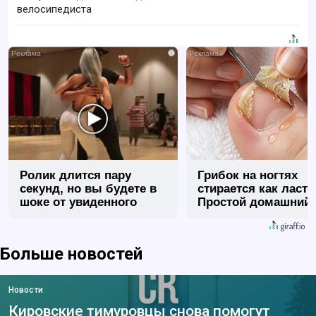
велосипедиста
i
Ролик длится пару
Грибок на ногтях
секунд, но вы будете в
стирается как ласт
шоке от увиденного
Простой домашний
метод
Больше новостей
Новости
Кировские тимуровцы снова помогут