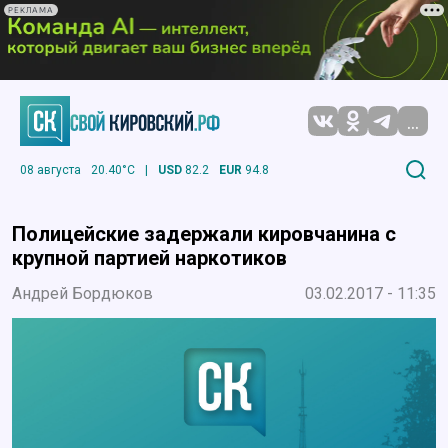
РЕКЛАМА
...
08 августа
20.40°C
|
USD
82.2
EUR
94.8
Полицейские задержали кировчанина с
крупной партией наркотиков
Андрей Бордюков
03.02.2017 - 11:35