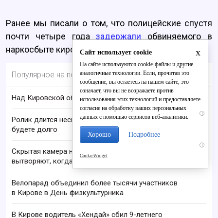
Ранее мы писали о том, что полицейские спустя
почти четыре года
задержали
обвиняемого в
наркосбыте кировчанина.
x
Сайт использует cookie
На сайте используются cookie-файлы и другие
аналогичные технологии. Если, прочитав это
Популярное на портале
сообщение, вы остаетесь на нашем сайте, это
означает, что вы не возражаете против
Над Кировской областью сбили БПЛА
использования этих технологий и предоставляете
согласие на обработку ваших персональных
i
данных с помощью сервисов веб-аналитики.
Ролик длится несколько секунд, а смеяться вы
будете долго
Хорошо
Подробнее
i
Скрытая камера на пляже Крыма: Что люди
CookieWidget
вытворяют, когда их не видят...
Велопарад объединил более тысячи участников
в Кирове в День физкультурника
В Кирове водитель «Хендай» сбил 9-летнего