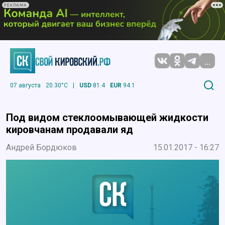
РЕКЛАМА
...
07 августа
20.30°C
|
USD
81.4
EUR
94.1
Под видом стеклоомывающей жидкости
кировчанам продавали яд
Андрей Бордюков
15.01.2017 - 16:27