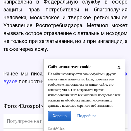
направлена в Федеральную службу в сфере
защиты прав потребителей и благополучия
человека, московское и тверское региональное
Управление Роспотребнадзора. Метанол может
вызвать острое отравление с летальным исходом
не только при заглатывании, но и при ингаляции, а
также через кожу.
x
Сайт использует cookie
Ранее мы писали о том, что
один из кировских
На сайте используются cookie-файлы и другие
аналогичные технологии. Если, прочитав это
вузов
полностью лишили госаккредитации.
сообщение, вы остаетесь на нашем сайте, это
означает, что вы не возражаете против
использования этих технологий и предоставляете
согласие на обработку ваших персональных
Фото: 43.rospotrebnadzor.ru
данных с помощью сервисов веб-аналитики.
Хорошо
Подробнее
Популярное на портале
CookieWidget