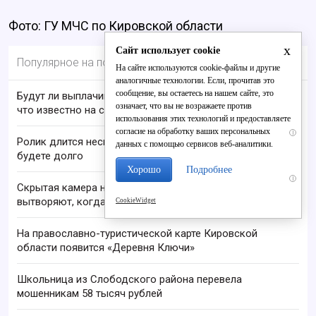
Фото: ГУ МЧС по Кировской области
x
Сайт использует cookie
Популярное на портале
На сайте используются cookie-файлы и другие
аналогичные технологии. Если, прочитав это
сообщение, вы остаетесь на нашем сайте, это
Будут ли выплачивать 13-ю пенсию в 2026 году:
означает, что вы не возражаете против
что известно на сегодня
использования этих технологий и предоставляете
согласие на обработку ваших персональных
i
Ролик длится несколько секунд, а смеяться вы
данных с помощью сервисов веб-аналитики.
будете долго
Хорошо
Подробнее
i
Скрытая камера на пляже Крыма: Что люди
вытворяют, когда их не видят...
CookieWidget
На православно-туристической карте Кировской
области появится «Деревня Ключи»
Школьница из Слободского района перевела
мошенникам 58 тысяч рублей