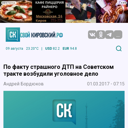
РЕКЛАМА
...
09 августа
23.20°C
|
USD
82.2
EUR
94.8
По факту страшного ДТП на Советском
тракте возбудили уголовное дело
Андрей Бордюков
01.03.2017 - 07:15