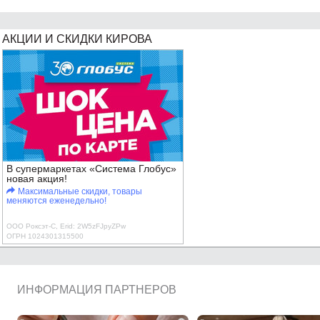
АКЦИИ И СКИДКИ КИРОВА
В супермаркетах «Система Глобус»
новая акция!
Максимальные скидки, товары
меняются еженедельно!
ООО Роксэт-С, Erid: 2W5zFJpyZPw
ОГРН 1024301315500
ИНФОРМАЦИЯ ПАРТНЕРОВ