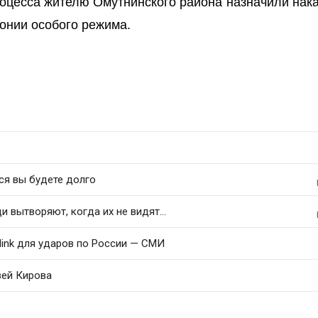
роцесса жителю Омутнинского района назначили нак
онии особого режима.
ся вы будете долго
 вытворяют, когда их не видят...
link для ударов по России — СМИ
зей Кирова