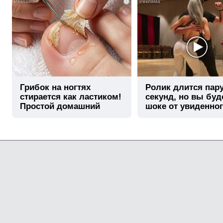
i
Грибок на ногтях
Ролик длится пар
стирается как ластиком!
секунд, но вы буд
Простой домашний
шоке от увиденно
метод