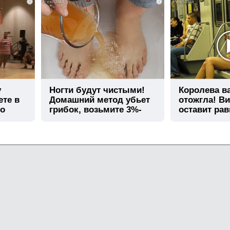
i
i
у
Ногти будут чистыми!
Королева в
ете в
Домашний метод убьет
отожгла! Ви
го
грибок, возьмите 3%-
оставит ра
ю…