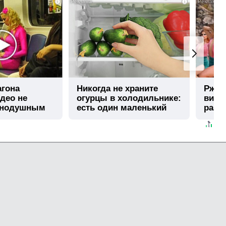
i
i
агона
Никогда не храните
Ржу н
део не
огурцы в холодильнике:
виде
внодушным
есть один маленький
раз
секрет