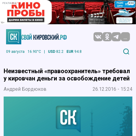
РЕКЛАМА
...
09 августа
16.90°C
|
USD
82.2
EUR
94.8
Неизвестный «правоохранитель» требовал
у кировчан деньги за освобождение детей
Андрей Бордюков
26.12.2016 - 15:24