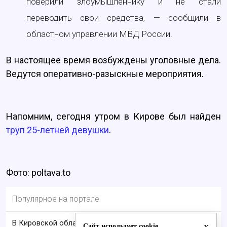
поверили злоумышленнику и не стали
переводить свои средства, — сообщили в
областном управлении МВД России.
В настоящее время возбуждены уголовные дела.
Ведутся оперативно-разыскные мероприятия.
Напомним, сегодня утром в Кирове был найден
труп 25-летней девушки
.
Фото: poltava.to
Популярное на портале
В Кировской области пропал 68-летний Анатолий
x
Сайт использует cookie