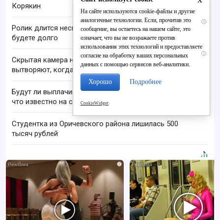
Корякин
На сайте используются cookie-файлы и другие
аналогичные технологии. Если, прочитав это
i
Ролик длится несколько секунд, а смеяться вы
сообщение, вы остаетесь на нашем сайте, это
будете долго
означает, что вы не возражаете против
использования этих технологий и предоставляете
i
согласие на обработку ваших персональных
Скрытая камера на пляже Крыма: Что люди
данных с помощью сервисов веб-аналитики.
вытворяют, когда их не видят...
Хорошо
Подробнее
Будут ли выплачивать 13-ю пенсию в 2026 году:
что известно на сегодня
CookieWidget
Студентка из Оричевского района лишилась 500
тысяч рублей
i