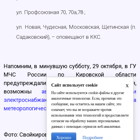
ул. Профсоюзная 70, 70а,78 ;
ул. Новая, Чудесная, Московская, Щетинская (п.
Садаковский), – оповещают в ККС.
Напомним, в минувшую субботу, 29 октября, в ГУ
МЧС России по Кировской области
предупреждали, что в воскресенье, 30 октября,
x
Сайт использует cookie
возможны
аварии на коммунальных и
На сайте используются cookie-файлы и другие
аналогичные технологии. Если, прочитав это
электроснабжающих системах, в частности из-за
сообщение, вы остаетесь на нашем сайте, это
метеорологических условий
.
означает, что вы не возражаете против
использования этих технологий и предоставляете
согласие на обработку ваших персональных
данных с помощью сервисов веб-аналитики.
Фото: Свойкировский.рф
Хорошо
Подробнее