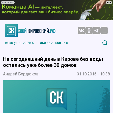
РЕКЛАМА
...
08 августа
23.70°C
|
USD
82.2
EUR
94.8
На сегодняшний день в Кирове без воды
остались уже более 30 домов
Андрей Бордюков
31.10.2016 - 10:38