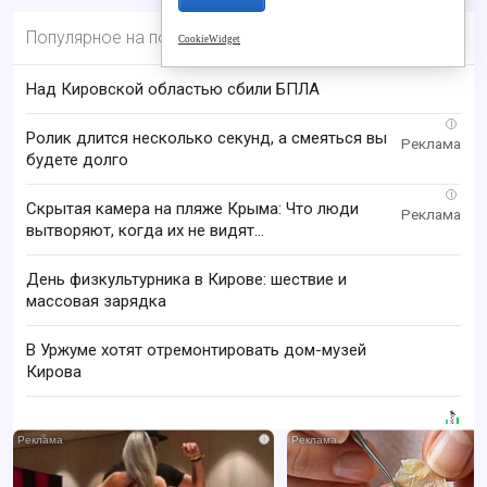
Популярное на портале
CookieWidget
Над Кировской областью сбили БПЛА
i
Ролик длится несколько секунд, а смеяться вы
будете долго
i
Скрытая камера на пляже Крыма: Что люди
вытворяют, когда их не видят...
День физкультурника в Кирове: шествие и
массовая зарядка
В Уржуме хотят отремонтировать дом-музей
Кирова
i