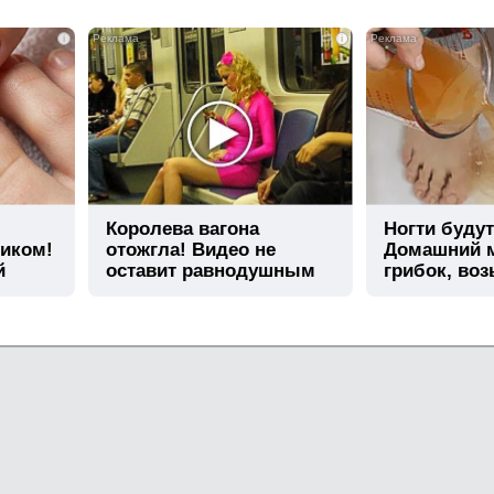
i
i
Королева вагона
Ногти буду
тиком!
отожгла! Видео не
Домашний м
й
оставит равнодушным
грибок, воз
ю…