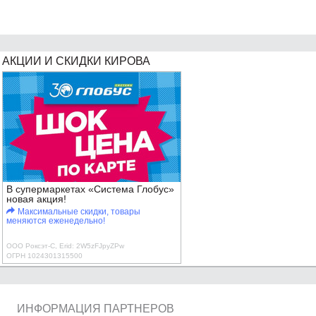
АКЦИИ И СКИДКИ КИРОВА
В супермаркетах «Система Глобус»
новая акция!
Максимальные скидки, товары
меняются еженедельно!
ООО Роксэт-С, Erid: 2W5zFJpyZPw
ОГРН 1024301315500
ИНФОРМАЦИЯ ПАРТНЕРОВ