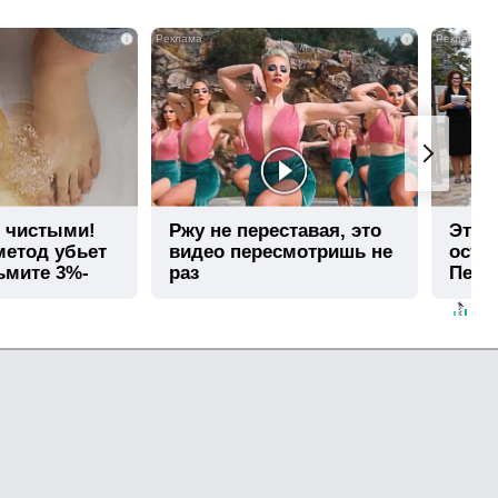
i
i
т чистыми!
Ржу не переставая, это
Этот
етод убьет
видео пересмотришь не
остав
ьмите 3%-
раз
Пере