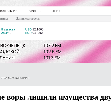
ВАКАНСИИ
АФИША
ИГРЫ
ативы
Дачные хитрости
8 августа
USD
82.1665
24.4°
C
EUR
94.8366
СТВА ДВУХ КИРОВЧАН
ые воры лишили имущества дв