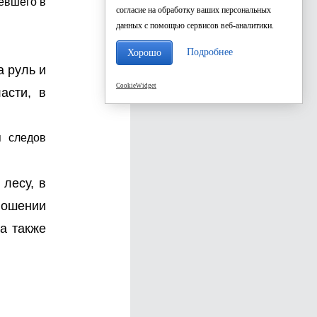
евшего в
согласие на обработку ваших персональных
данных с помощью сервисов веб-аналитики.
Подробнее
Хорошо
а руль и
CookieWidget
асти, в
я следов
 лесу, в
ношении
а также