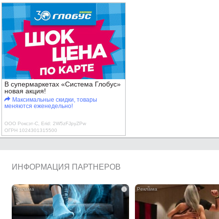
В супермаркетах «Система Глобус»
новая акция!
Максимальные скидки, товары
меняются еженедельно!
ООО Роксэт-С, Erid: 2W5zFJpyZPw
ОГРН 1024301315500
ИНФОРМАЦИЯ ПАРТНЕРОВ
i