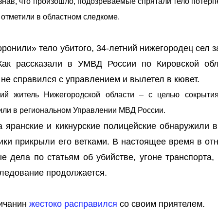
нав, что произошло, подозреваемые спрятали тело потерп
– отметили в областном следкоме.
ронили» тело убитого, 34-летний нижегородец сел з
Как рассказали в УМВД России по Кировской обл
не справился с управлением и вылетел в кювет.
ний житель Нижегородской области – с целью сокрыти
или в региональном Управлении МВД России.
а яранские и кикнурские полицейские обнаружили в
ики прикрыли его ветками. В настоящее время в от
 дела по статьям об убийстве, угоне транспорта, 
следование продолжается.
ничанин
жестоко расправился
со своим приятелем.