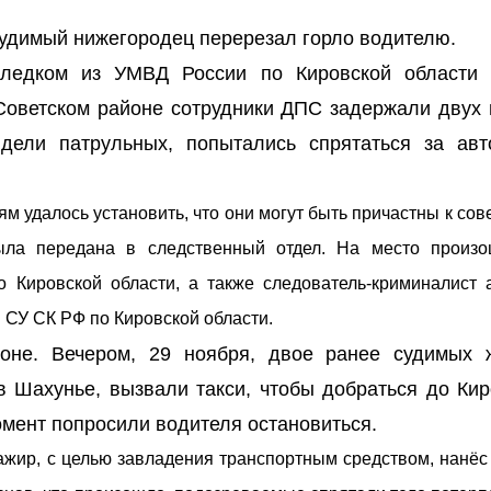
судимый нижегородец перерезал горло водителю.
 следком из УМВД России по Кировской области
 Советском районе сотрудники ДПС задержали двух 
дели патрульных, попытались спрятаться за авт
ям удалось установить, что они могут быть причастны к с
ыла передана в следственный отдел. На место произ
 Кировской области, а также следователь-криминалист 
 СУ СК РФ по Кировской области.
оне. Вечером, 29 ноября, двое ранее судимых 
в Шахунье, вызвали такси, чтобы добраться до Кир
мент попросили водителя остановиться.
ажир, с целью завладения транспортным средством, нанёс 