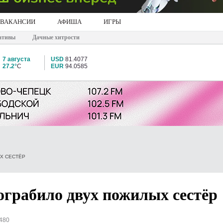
ВАКАНСИИ
АФИША
ИГРЫ
ативы
Дачные хитрости
7 августа
USD
81.4077
27.2°
C
EUR
94.0585
Х СЕСТЁР
ограбило двух пожилых сестёр
480