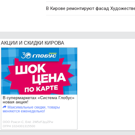
В Кирове ремонтируют фасад Художестве
АКЦИИ И СКИДКИ КИРОВА
В супермаркетах «Система Глобус»
новая акция!
Максимальные скидки, товары
меняются еженедельно!
ООО Роксэт-С, Erid: 2W5zFJpyZPw
ОГРН 1024301315500