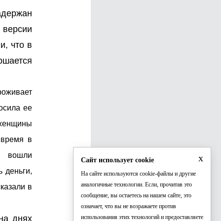
адержан
 версии
, что в
ршается
проживает
осила ее
 женщины
 время в
м вошли
x
Сайт использует cookie
 деньги,
На сайте используются cookie-файлы и другие
аналогичные технологии. Если, прочитав это
сказали в
сообщение, вы остаетесь на нашем сайте, это
означает, что вы не возражаете против
на днях
использования этих технологий и предоставляете