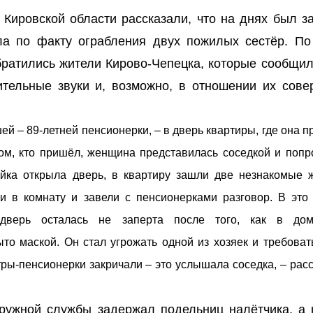
е Кировской области рассказали, что на днях был з
ла по факту ограбления двух пожилых сестёр. По
братились жители Кирово-Чепецка, которые сообщили
тельные звуки и, возможно, в отношении их сове
ей – 89-летней пенсионерки, – в дверь квартиры, где она 
том, кто пришёл, женщина представилась соседкой и попр
яйка открыла дверь, в квартиру зашли две незнакомые
и в комнату и завели с пенсионерками разговор. В это
 дверь осталась не заперта после того, как в до
о маской. Он стал угрожать одной из хозяек и требовать
тры-пенсионерки закричали – это услышала соседка, – рас
аружной службы задержал подельниц налётчика, а 