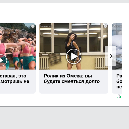
i
i
ставая, это
Ролик из Омска: вы
Рак н
смотришь не
будете смеяться долго
боли
перв
боле