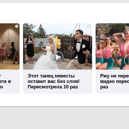
i
i
у
Этот танец невесты
Ржу не пере
ете в
оставит вас без слов!
видео пере
го
Пересмотрела 10 раз
раз