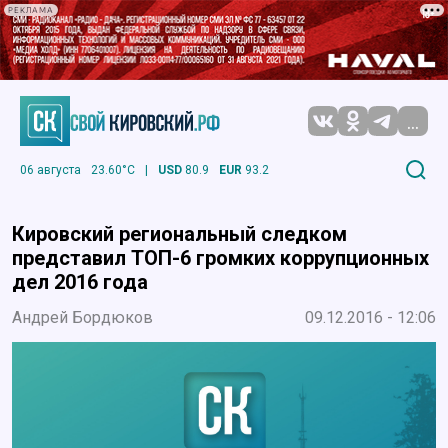
РЕКЛАМА
...
06 августа
23.60°C
|
USD
80.9
EUR
93.2
Кировский региональный следком
представил ТОП-6 громких коррупционных
дел 2016 года
Андрей Бордюков
09.12.2016 - 12:06