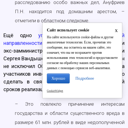
расследованию особо важных дел, Ануфриев
П.Н. находится под домашним арестом, –
отметили в областном следкоме.
x
Сайт использует cookie
Ещё одно
уголовное дело коррупционной
На сайте используются cookie-файлы и другие
направленности
было возбуждено в отношении
аналогичные технологии. Если, прочитав это
сообщение, вы остаетесь на нашем сайте, это
экс-замминистра промышленности и энергетики
означает, что вы не возражаете против
Сергея Вандышева. По информации следствия, он
использования этих технологий и предоставляете
согласие на обработку ваших персональных
не исключил ООО «Шабалинский ДОЗ» из числа
данных с помощью сервисов веб-аналитики.
участников инвестпроекта, хотя обязан был это
Хорошо
Подробнее
сделать в связи с нарушением организацией
сроков реализации проекта.
CookieWidget
– Это повлекло причинение интересам
государства и области существенного вреда в
размере 61 млн. рублей в виде недополученной