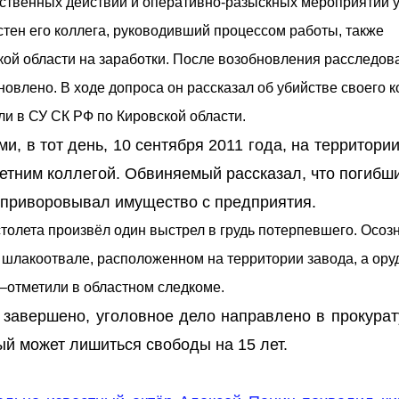
ственных действий и оперативно-разыскных мероприятий 
стен его коллега, руководивший процессом работы, также
кой области на заработки. После возобновления расследов
влено. В ходе допроса он рассказал об убийстве своего к
и в СУ СК РФ по Кировской области.
, в тот день, 10 сентября 2011 года, на территори
етним коллегой. Обвиняемый рассказал, что погибш
е приворовывал имущество с предприятия.
толета произвёл один выстрел в грудь потерпевшего. Осозн
в шлакоотвале, расположенном на территории завода, а ору
–
отметили в областном следкоме.
завершено, уголовное дело направлено в прокурат
й может лишиться свободы на 15 лет.