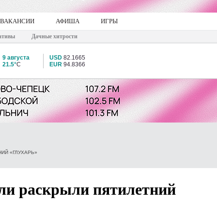
ВАКАНСИИ
АФИША
ИГРЫ
ативы
Дачные хитрости
9 августа
USD
82.1665
21.5°
C
EUR
94.8366
ИЙ «ГЛУХАРЬ»
ели раскрыли пятилетний