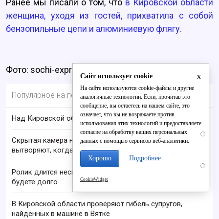
Ранее мы писали о том, что
в Кировской области
женщина, уходя из гостей, прихватила с собой
бензопильные цепи и алюминиевую флягу.
Фото: sochi-express.ru
x
Сайт использует cookie
На сайте используются cookie-файлы и другие
Популярное на портале
аналогичные технологии. Если, прочитав это
сообщение, вы остаетесь на нашем сайте, это
означает, что вы не возражаете против
Над Кировской областью сбили БПЛА
использования этих технологий и предоставляете
согласие на обработку ваших персональных
i
Скрытая камера на пляже Крыма: Что люди
данных с помощью сервисов веб-аналитики.
вытворяют, когда их не видят...
Хорошо
Подробнее
i
Ролик длится несколько секунд, а смеяться вы
CookieWidget
будете долго
В Кировской области проверяют гибель супругов,
найденных в машине в Вятке