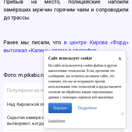
Прибыв на место, полицейские напоили
замёрзших мужчин горячим чаем и сопроводили
до трассы.
Ранее мы писали, что
в центре Кирова «Форд»
вытолкал «Калину» прямо в светофор.
x
Сайт использует cookie
На сайте используются cookie-файлы и другие
аналогичные технологии. Если, прочитав это
Фото: m.pikabu.ru.
сообщение, вы остаетесь на нашем сайте, это
означает, что вы не возражаете против
использования этих технологий и предоставляете
Популярное на портале
согласие на обработку ваших персональных
данных с помощью сервисов веб-аналитики.
Над Кировской областью сбили БПЛА
Хорошо
Подробнее
i
Скрытая камера на пляже Крыма: Что люди
CookieWidget
вытворяют, когда их не видят...