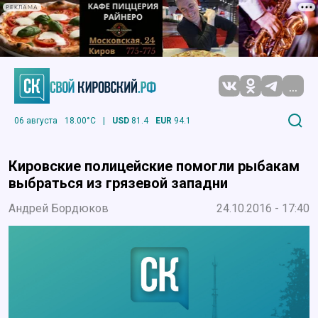
РЕКЛАМА
...
06 августа
18.00°C
|
USD
81.4
EUR
94.1
Кировские полицейские помогли рыбакам
выбраться из грязевой западни
Андрей Бордюков
24.10.2016 - 17:40