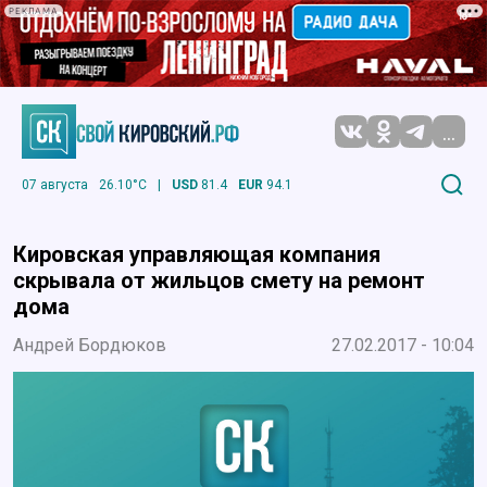
РЕКЛАМА
...
07 августа
26.10°C
|
USD
81.4
EUR
94.1
Кировская управляющая компания
скрывала от жильцов смету на ремонт
дома
Андрей Бордюков
27.02.2017 - 10:04