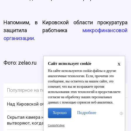
Напомним, в Кировской области прокуратура
защитила работника
микрофинансовой
организации
.
Фото: zelao.ru
x
Сайт использует cookie
На сайте используются cookie-файлы и другие
аналогичные технологии. Если, прочитав это
сообщение, вы остаетесь на нашем сайте, это
означает, что вы не возражаете против
Популярное на портале
использования этих технологий и предоставляете
согласие на обработку ваших персональных
данных с помощью сервисов веб-аналитики.
Над Кировской областью сбили БПЛА
Хорошо
Подробнее
i
Скрытая камера на пляже Крыма: Что люди
вытворяют, когда их не видят...
CookieWidget