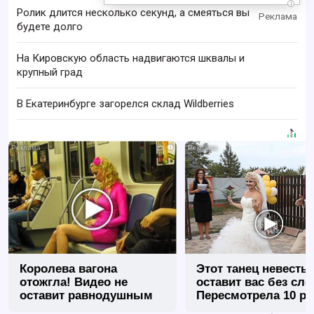
i
Ролик длится несколько секунд, а смеяться вы
будете долго
На Кировскую область надвигаются шквалы и
крупный град
В Екатеринбурге загорелся склад Wildberries
i
Королева вагона
Этот танец невесты
отожгла! Видео не
оставит вас без сло
оставит равнодушным
Пересмотрела 10 ра