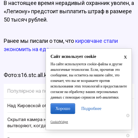
В настоящее время нерадивый охранник уволен, а
«Легиону» предстоит выплатить штраф в размере
50 тысяч рублей.
Ранее мы писали о том, что
кировчане стали
экономить на еде.
x
Сайт использует cookie
На сайте используются cookie-файлы и другие
аналогичные технологии. Если, прочитав это
Фото:s16.stc.all.kpcdn.net
сообщение, вы остаетесь на нашем сайте, это
означает, что вы не возражаете против
использования этих технологий и предоставляете
Популярное на портале
согласие на обработку ваших персональных
данных с помощью сервисов веб-аналитики.
Над Кировской областью сбили БПЛА
Хорошо
Подробнее
i
Скрытая камера на пляже Крыма: Что люди
CookieWidget
вытворяют, когда их не видят...
i