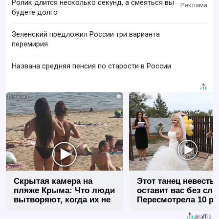
Ролик длится несколько секунд, а смеяться вы
будете долго
Зеленский предложил России три варианта
перемирия
Названа средняя пенсия по старости в России
i
Скрытая камера на
Этот танец невесты
пляже Крыма: Что люди
оставит вас без сло
вытворяют, когда их не
Пересмотрела 10 ра
видят...