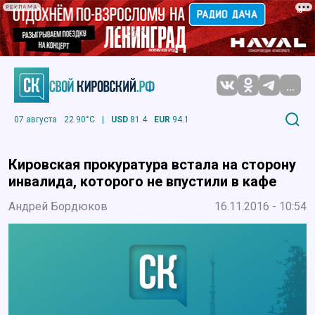
РЕКЛАМА
...
07 августа
22.90°C
|
USD
81.4
EUR
94.1
Кировская прокуратура встала на сторону
инвалида, которого не впустили в кафе
Андрей Бордюков
16.11.2016 - 10:54