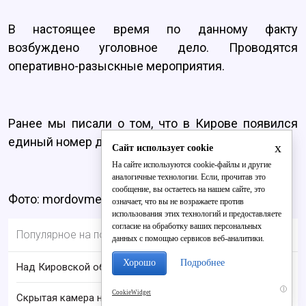
В настоящее время по данному факту
возбуждено уголовное дело. Проводятся
оперативно-разыскные мероприятия.
Ранее мы писали о том, что в Кирове появился
единый номер для
жалоб на дороги и тротуары
.
x
Сайт использует cookie
На сайте используются cookie-файлы и другие
аналогичные технологии. Если, прочитав это
сообщение, вы остаетесь на нашем сайте, это
Фото: mordovmedia.ru
означает, что вы не возражаете против
использования этих технологий и предоставляете
согласие на обработку ваших персональных
Популярное на портале
данных с помощью сервисов веб-аналитики.
Хорошо
Подробнее
Над Кировской областью сбили БПЛА
i
CookieWidget
Скрытая камера на пляже Крыма: Что люди