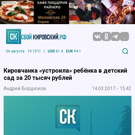
РЕКЛАМА
...
06 августа
19.10°C
|
USD
81.4
EUR
94.1
Кировчанка «устроила» ребёнка в детский
сад за 20 тысяч рублей
Андрей Бордюков
14.03.2017 - 15:42