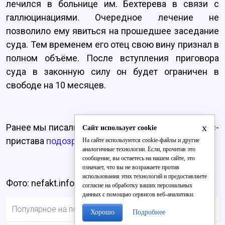
лечился в больнице им. Бехтерева в связи с
галлюцинациями. Очередное лечение не
позволило ему явиться на прошедшее заседание
суда. Тем временем его отец свою вину признал в
полном объёме. После вступления приговора
суда в законную силу он будет ограничен в
свободе на 10 месяцев.
x
Ранее мы писали о том, что в Кирово-Чепецке экс-
Сайт использует cookie
пристава
подозревают в «прощении» долгов
.
На сайте используются cookie-файлы и другие
аналогичные технологии. Если, прочитав это
сообщение, вы остаетесь на нашем сайте, это
означает, что вы не возражаете против
использования этих технологий и предоставляете
Фото: nefakt.info
согласие на обработку ваших персональных
данных с помощью сервисов веб-аналитики.
Популярное на портале
Хорошо
Подробнее