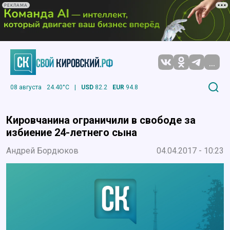
РЕКЛАМА
...
08 августа
24.40°C
|
USD
82.2
EUR
94.8
Кировчанина ограничили в свободе за
избиение 24-летнего сына
Андрей Бордюков
04.04.2017 - 10:23