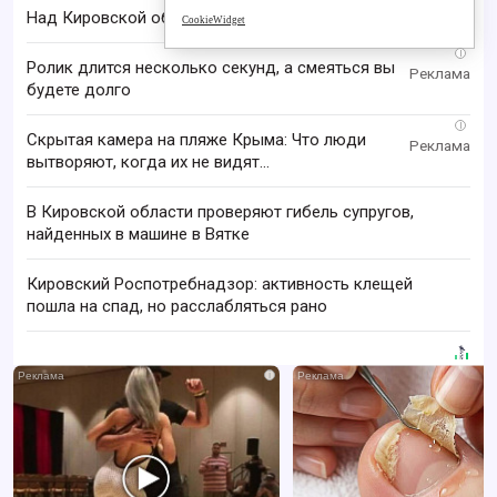
Над Кировской областью сбили БПЛА
CookieWidget
i
Ролик длится несколько секунд, а смеяться вы
будете долго
i
Скрытая камера на пляже Крыма: Что люди
вытворяют, когда их не видят...
В Кировской области проверяют гибель супругов,
найденных в машине в Вятке
Кировский Роспотребнадзор: активность клещей
пошла на спад, но расслабляться рано
i